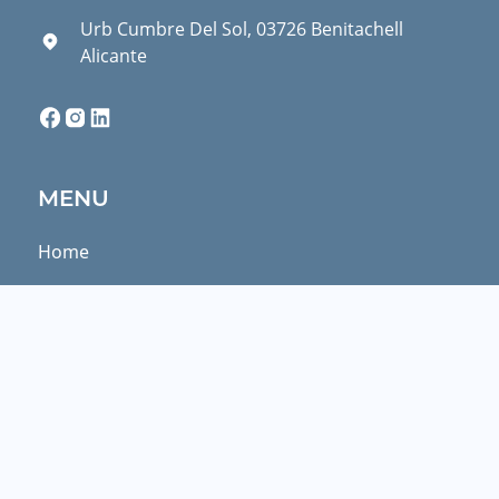
Urb Cumbre Del Sol, 03726 Benitachell
Alicante
Facebook
Instagram
Linkedin
MENU
Home
Te Koop
Over ons
Neem contact op