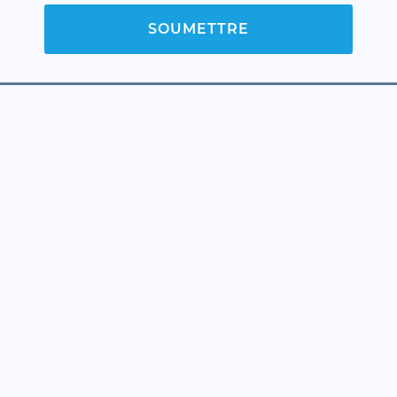
SOUMETTRE
FOOTER
NOUS CONTACTER
+32 476 889 818
+34 600 674 151
serge@marchalestates.com
Urb Cumbre Del Sol, 03726 Benitachell
Alicante
Facebook
Instagram
Linkedin